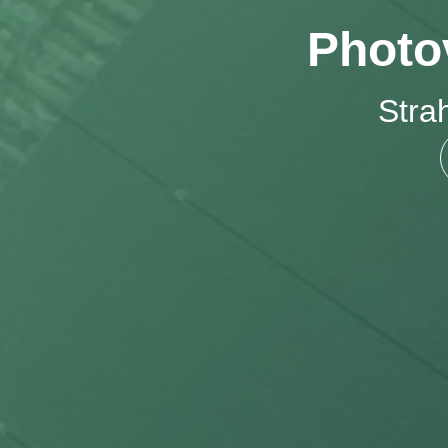
Photov
Stra