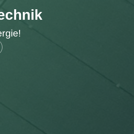
technik
rgie!